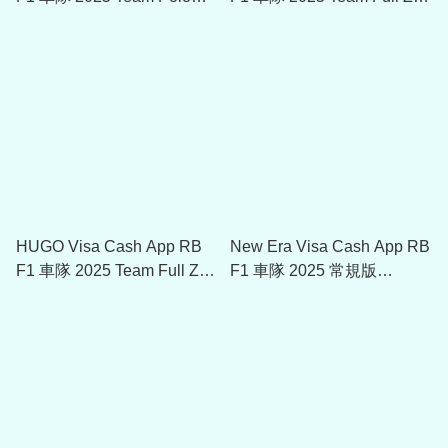
50546677
Hoodie Unisex 50546862
HUGO Visa Cash App RB
New Era Visa Cash App RB
F1 車隊 2025 Team Full Zip
F1 車隊 2025 常規版
Hoodie Unisex 50546862
9SEVENTY Cap帽
60667347