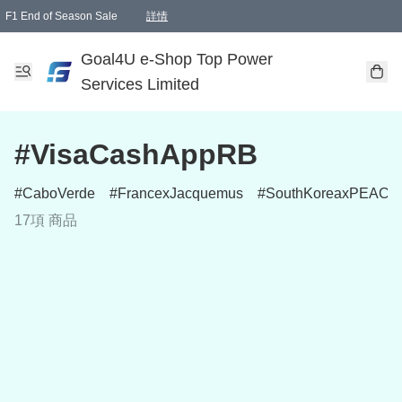
F1 End of Season Sale
詳情
🎉 生日優惠 🎂✨
單一訂單滿HKD1000.00免運費送本港順豐自取點或郵政局
Goal4U e-Shop Top Power
Services Limited
#VisaCashAppRB
CaboVerde
FrancexJacquemus
SouthKoreaxPEAC
17項 商品