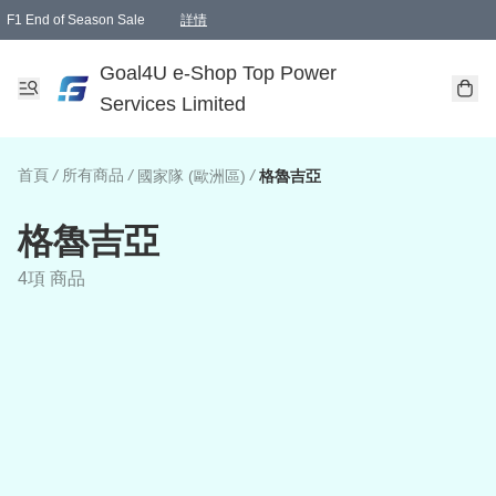
F1 End of Season Sale
詳情
🎉 生日優惠 🎂✨
單一訂單滿HKD1000.00免運費送本港順豐自取點或郵政局
Goal4U e-Shop Top Power
Services Limited
首頁
/
所有商品
/
/
國家隊 (歐洲區)
格魯吉亞
格魯吉亞
4項 商品