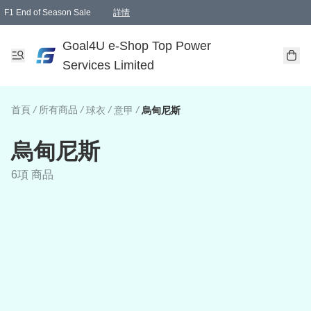
F1 End of Season Sale
詳情
🎉 生日優惠 🎂✨
單一訂單滿HKD1000.00免運費送本港順豐自取點或郵政局
Goal4U e-Shop Top Power
Services Limited
首頁
/
所有商品
/
/
/
球衣
意甲
烏甸尼斯
烏甸尼斯
6項 商品