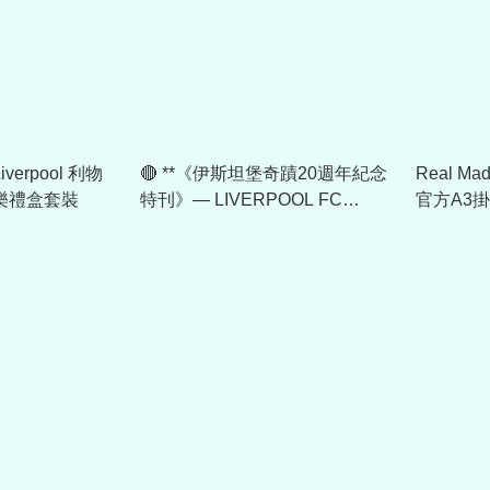
verpool 利物
🔴 **《伊斯坦堡奇蹟20週年紀念
Real M
音樂禮盒套裝
特刊》— LIVERPOOL FC
官方A3
OFFICIAL MAGAZINE** 🔴