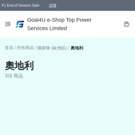
F1 End of Season Sale
詳情
🎉 生日優惠 🎂✨
單一訂單滿HKD1000.00免運費送本港順豐自取點或郵政局
Goal4U e-Shop Top Power
Services Limited
首頁
/
所有商品
/
/
國家隊 (歐洲區)
奧地利
奧地利
3項 商品