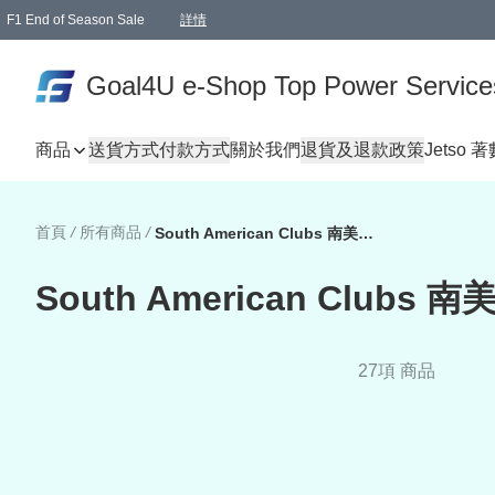
F1 End of Season Sale
詳情
🎉 生日優惠 🎂✨
單一訂單滿HKD1000.00免運費送本港順豐自取點或郵政局
Goal4U e-Shop Top Power Service
商品
送貨方式
付款方式
關於我們
退貨及退款政策
Jetso 
首頁
/
所有商品
/
South American Clubs 南美球會
South American Clubs 
27項 商品