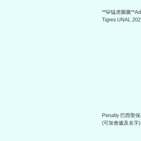
**🐯猛虎圖騰**Ad
Tigres UNAL 
衣 JJ2210
Penalty 巴西
(可加會徽及名字)