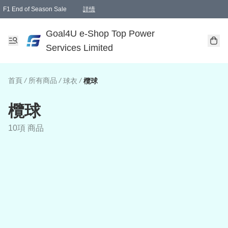
F1 End of Season Sale
詳情
🎉 生日優惠 🎂✨
單一訂單滿HKD1000.00免運費送本港順豐自取點或郵政局
Goal4U e-Shop Top Power
Services Limited
首頁
/
所有商品
/
/
球衣
欖球
欖球
10項 商品