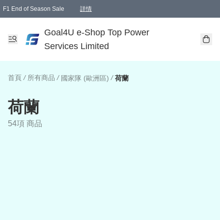
F1 End of Season Sale
詳情
🎉 生日優惠 🎂✨
單一訂單滿HKD1000.00免運費送本港順豐自取點或郵政局
Goal4U e-Shop Top Power
Services Limited
首頁
/
所有商品
/
/
國家隊 (歐洲區)
荷蘭
荷蘭
54項 商品