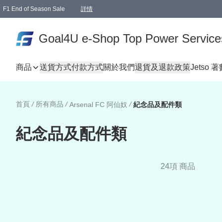
F1 End of Season Sale
詳情
🎉 生日優惠 🎂✨
單一訂單滿HKD1000.00免運費送本港順豐自取點或郵政局
Goal4U e-Shop Top Power Service
商品
送貨方式
付款方式
關於我們
退貨及退款政策
Jetso 
首頁
/
所有商品
/
/
Arsenal FC 阿仙奴
紀念品及配件類
紀念品及配件類
24項 商品