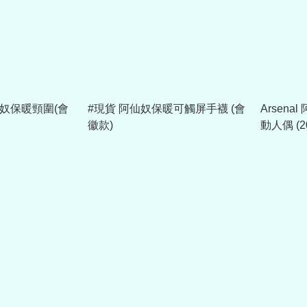
阿仙奴保暖頸圍(會
#現貨 阿仙奴保暖可觸屏手襪 (會
Arsena
徽款)
動人偶 (2