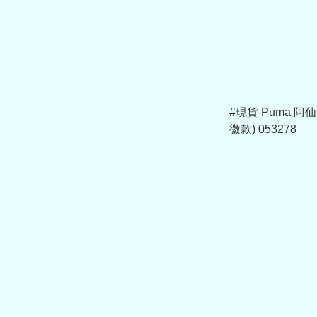
#現貨 Puma 
徽款) 053278