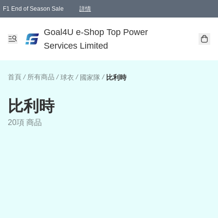
F1 End of Season Sale
詳情
🎉 生日優惠 🎂✨
單一訂單滿HKD1000.00免運費送本港順豐自取點或郵政局
Goal4U e-Shop Top Power
Services Limited
首頁
/
所有商品
/
/
/
球衣
國家隊
比利時
比利時
20項 商品