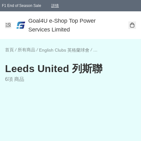
F1 End of Season Sale
詳情
🎉 生日優惠 🎂✨
單一訂單滿HKD1000.00免運費送本港順豐自取點或郵政局
Goal4U e-Shop Top Power
Services Limited
首頁
/
所有商品
/
/
English Clubs 英格蘭球會
Leeds United 列斯聯
Leeds United 列斯聯
6項 商品