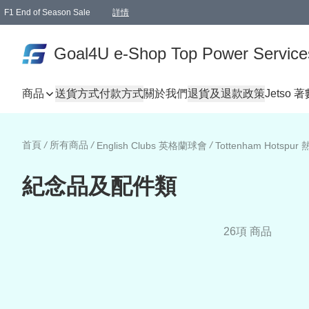
F1 End of Season Sale
詳情
🎉 生日優惠 🎂✨
單一訂單滿HKD1000.00免運費送本港順豐自取點或郵政局
Goal4U e-Shop Top Power Service
商品
送貨方式
付款方式
關於我們
退貨及退款政策
Jetso 
首頁
/
所有商品
/
/
English Clubs 英格蘭球會
Tottenham Hotspur
紀念品及配件類
26項 商品