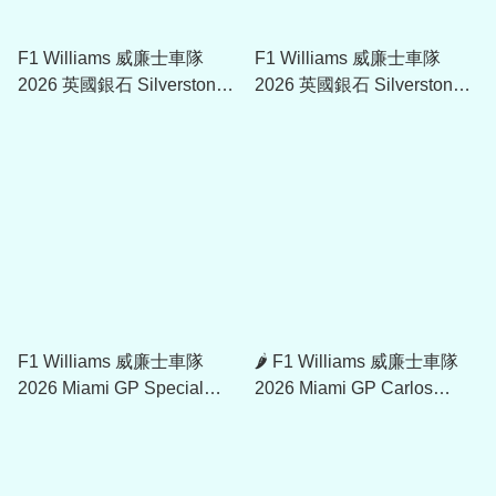
F1 Williams 威廉士車隊
F1 Williams 威廉士車隊
2026 英國銀石 Silverstone
2026 英國銀石 Silverstone
GP Special Edition 漁夫帽
GP Special Edition
60955257
9FORTY Cap 60955256
F1 Williams 威廉士車隊
🌶 F1 Williams 威廉士車隊
2026 Miami GP Special
2026 Miami GP Carlos
Edition 9FORTY Cap
Sainz Special Edition
60941810
9FORTY Cap 60941811