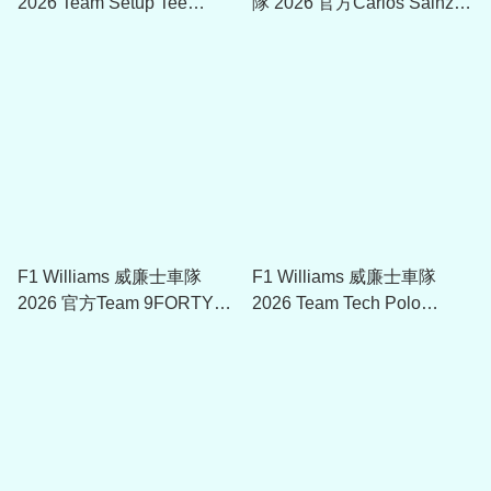
2026 Team Setup Tee
隊 2026 官方Carlos Sainz
60941840
Team 9FORTY Cap
60915721
F1 Williams 威廉士車隊
F1 Williams 威廉士車隊
2026 官方Team 9FORTY
2026 Team Tech Polo
Cap 60915723
60941831