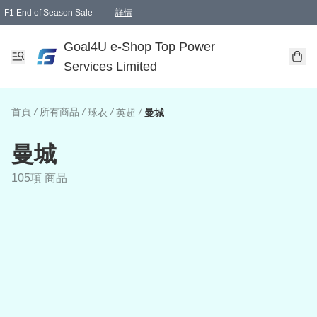
F1 End of Season Sale
詳情
🎉 生日優惠 🎂✨
單一訂單滿HKD1000.00免運費送本港順豐自取點或郵政局
Goal4U e-Shop Top Power
Services Limited
首頁
/
所有商品
/
/
/
球衣
英超
曼城
曼城
105項 商品