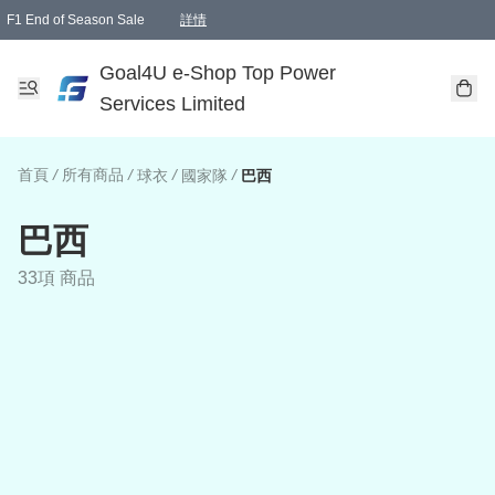
F1 End of Season Sale
詳情
🎉 生日優惠 🎂✨
單一訂單滿HKD1000.00免運費送本港順豐自取點或郵政局
Goal4U e-Shop Top Power
Services Limited
首頁
/
所有商品
/
/
/
球衣
國家隊
巴西
巴西
33項 商品