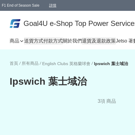
F1 End of Season Sale
詳情
🎉 生日優惠 🎂✨
單一訂單滿HKD1000.00免運費送本港順豐自取點或郵政局
Goal4U e-Shop Top Power Service
商品
送貨方式
付款方式
關於我們
退貨及退款政策
Jetso 
首頁
/
所有商品
/
/
English Clubs 英格蘭球會
Ipswich 葉士域治
Ipswich 葉士域治
3項 商品