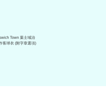
pswich Town 葉士域治
5 作客球衣 (附字章選項)