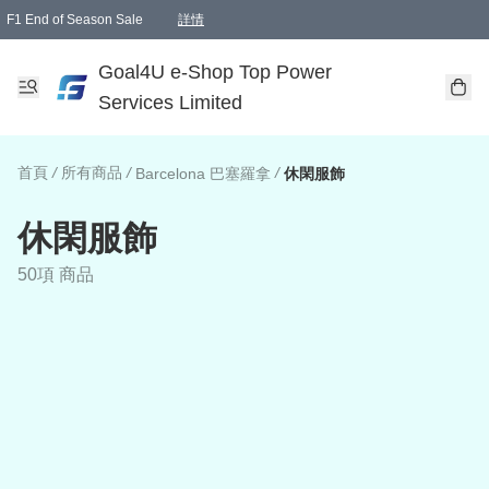
F1 End of Season Sale
詳情
🎉 生日優惠 🎂✨
單一訂單滿HKD1000.00免運費送本港順豐自取點或郵政局
Goal4U e-Shop Top Power
Services Limited
首頁
/
所有商品
/
/
Barcelona 巴塞羅拿
休閑服飾
休閑服飾
50項 商品