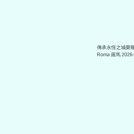
傳承永恆之城榮耀🏛️ Adida
Roma 羅馬 202
球衣 (可加印字章) 