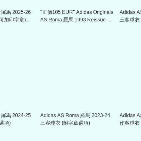
a 羅馬 2025-26
"正價105 EUR" Adidas Originals
Adidas 
可加印字章)
AS Roma 羅馬 1993 Reissue 主
三客球衣 
場球衣 (可加印字)
a 羅馬 2024-25
Adidas AS Roma 羅馬 2023-24
Adidas 
選項)
三客球衣 (附字章選項)
作客球衣 