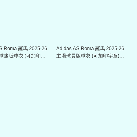
AS Roma 羅馬 2025-26
Adidas AS Roma 羅馬 2025-26
球迷版球衣 (可加印字
主場球員版球衣 (可加印字章)
13
JP4185