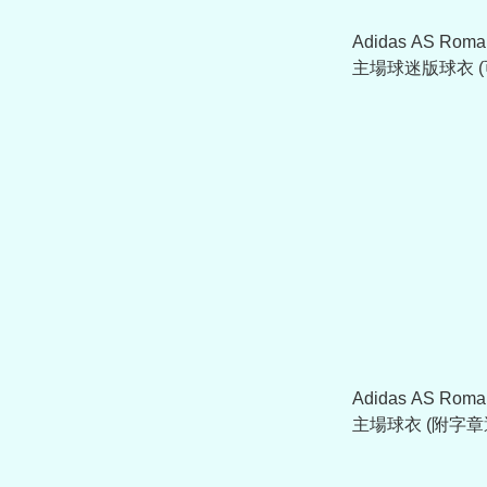
Adidas AS Rom
主場球迷版球衣 (
JP4184
Adidas AS Rom
主場球衣 (附字章