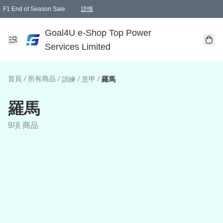
F1 End of Season Sale
詳情
🎉 生日優惠 🎂✨
單一訂單滿HKD1000.00免運費送本港順豐自取點或郵政局
Goal4U e-Shop Top Power
Services Limited
首頁
/
所有商品
/
/
/
訓練
意甲
羅馬
羅馬
9項 商品