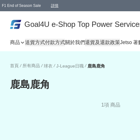
F1 End of Season Sale
詳情
🎉 生日優惠 🎂✨
單一訂單滿HKD1000.00免運費送本港順豐自取點或郵政局
Goal4U e-Shop Top Power Service
商品
送貨方式
付款方式
關於我們
退貨及退款政策
Jetso 
首頁
/
所有商品
/
/
/
球衣
J-League日職
鹿島鹿角
鹿島鹿角
1項 商品