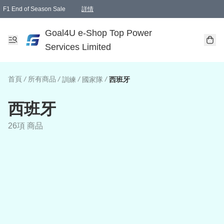
F1 End of Season Sale
詳情
🎉 生日優惠 🎂✨
單一訂單滿HKD1000.00免運費送本港順豐自取點或郵政局
Goal4U e-Shop Top Power
Services Limited
首頁
/
所有商品
/
/
/
訓練
國家隊
西班牙
西班牙
26項 商品