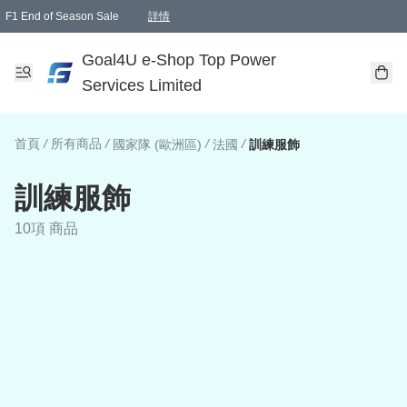
F1 End of Season Sale
詳情
🎉 生日優惠 🎂✨
單一訂單滿HKD1000.00免運費送本港順豐自取點或郵政局
Goal4U e-Shop Top Power
Services Limited
首頁
/
所有商品
/
/
/
國家隊 (歐洲區)
法國
訓練服飾
訓練服飾
10項 商品