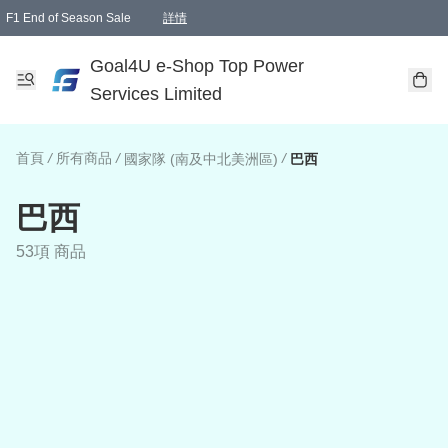
F1 End of Season Sale
詳情
🎉 生日優惠 🎂✨
單一訂單滿HKD1000.00免運費送本港順豐自取點或郵政局
Goal4U e-Shop Top Power
Services Limited
首頁
/
所有商品
/
/
國家隊 (南及中北美洲區)
巴西
巴西
53項 商品