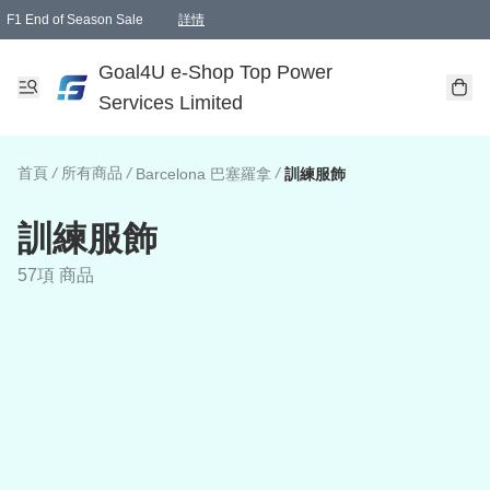
F1 End of Season Sale
詳情
🎉 生日優惠 🎂✨
單一訂單滿HKD1000.00免運費送本港順豐自取點或郵政局
Goal4U e-Shop Top Power
Services Limited
首頁
/
所有商品
/
/
Barcelona 巴塞羅拿
訓練服飾
訓練服飾
57項 商品