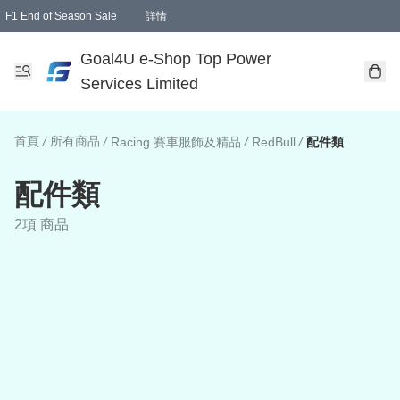
F1 End of Season Sale
詳情
🎉 生日優惠 🎂✨
單一訂單滿HKD1000.00免運費送本港順豐自取點或郵政局
Goal4U e-Shop Top Power
Services Limited
首頁
/
所有商品
/
/
/
Racing 賽車服飾及精品
RedBull
配件類
配件類
2項 商品