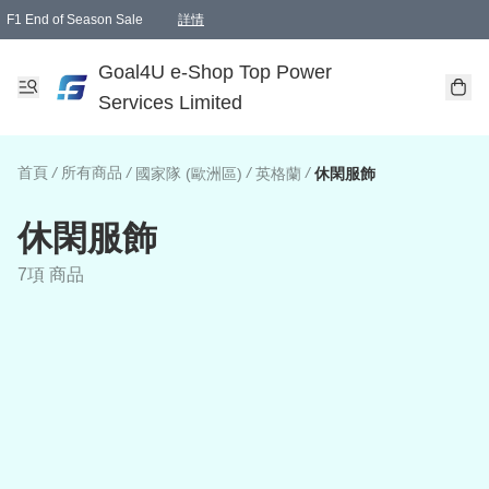
F1 End of Season Sale
詳情
🎉 生日優惠 🎂✨
單一訂單滿HKD1000.00免運費送本港順豐自取點或郵政局
Goal4U e-Shop Top Power
Services Limited
首頁
/
所有商品
/
/
/
國家隊 (歐洲區)
英格蘭
休閑服飾
休閑服飾
7項 商品