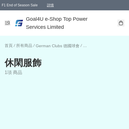
F1 End of Season Sale
詳情
🎉 生日優惠 🎂✨
單一訂單滿HKD1000.00免運費送本港順豐自取點或郵政局
Goal4U e-Shop Top Power
Services Limited
首頁
/
所有商品
/
/
German Clubs 德國球會
休閑服飾
1項 商品