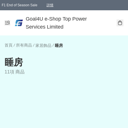
F1 End of Season Sale
詳情
🎉 生日優惠 🎂✨
單一訂單滿HKD1000.00免運費送本港順豐自取點或郵政局
Goal4U e-Shop Top Power
Services Limited
首頁
/
所有商品
/
/
家居飾品
睡房
睡房
11項 商品