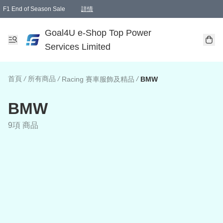
F1 End of Season Sale
詳情
🎉 生日優惠 🎂✨
單一訂單滿HKD1000.00免運費送本港順豐自取點或郵政局
Goal4U e-Shop Top Power
Services Limited
首頁
/
所有商品
/
/
Racing 賽車服飾及精品
BMW
BMW
9項 商品