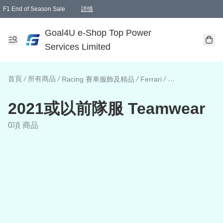
F1 End of Season Sale
詳情
🎉 生日優惠 🎂✨
單一訂單滿HKD1000.00免運費送本港順豐自取點或郵政局
Goal4U e-Shop Top Power
Services Limited
首頁
/
所有商品
/
/
/
Racing 賽車服飾及精品
Ferrari
2021或以前隊服 T
2021或以前隊服 Teamwear
0項 商品