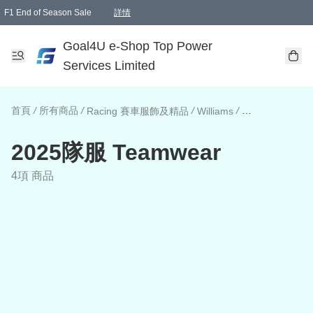
F1 End of Season Sale
詳情
🎉 生日優惠 🎂✨
單一訂單滿HKD1000.00免運費送本港順豐自取點或郵政局
Goal4U e-Shop Top Power
Services Limited
首頁
/
所有商品
/
/
/
Racing 賽車服飾及精品
Williams
2025隊服 Team
2025隊服 Teamwear
4項 商品