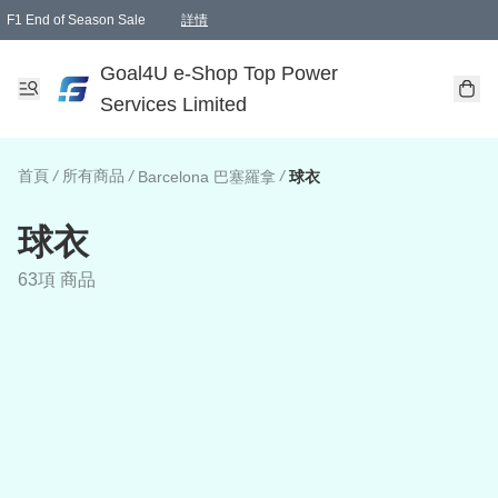
F1 End of Season Sale
詳情
🎉 生日優惠 🎂✨
單一訂單滿HKD1000.00免運費送本港順豐自取點或郵政局
Goal4U e-Shop Top Power
Services Limited
首頁
/
所有商品
/
/
Barcelona 巴塞羅拿
球衣
球衣
63項 商品