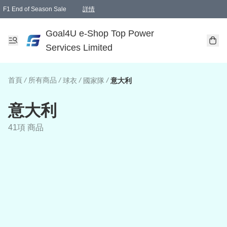
F1 End of Season Sale
詳情
🎉 生日優惠 🎂✨
單一訂單滿HKD1000.00免運費送本港順豐自取點或郵政局
Goal4U e-Shop Top Power
Services Limited
首頁
/
所有商品
/
/
/
球衣
國家隊
意大利
意大利
41項 商品