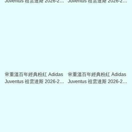
Juventus 祖雲達斯 2026-27
Juventus 祖雲達斯 2026-27
女裝作客短版球衣 (可加印字
作客球迷版球衣 (可加印字
章) KB8842
章) KR4647
🌸重溫百年經典粉紅 Adidas
🌸重溫百年經典粉紅 Adidas
Juventus 祖雲達斯 2026-27
Juventus 祖雲達斯 2026-27
作客長袖球迷版球衣 (可加印
作客球員版球衣 (可加印字
字章) KC1313
章) KR4646