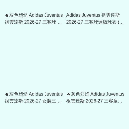
🔥灰色烈焰 Adidas Juventus
Adidas Juventus 祖雲達斯
祖雲達斯 2026-27 三客球員
2026-27 三客球迷版球衣 (可
版球衣 (可加印字章)
加印字章) KC2297
KC2294
🔥灰色烈焰 Adidas Juventus
🔥灰色烈焰 Adidas Juventus
祖雲達斯 2026-27 女裝三客
祖雲達斯 2026-27 三客童裝
球迷版球衣 (可加印字章)
球衣 (可加印字章) KB8844
KB8841