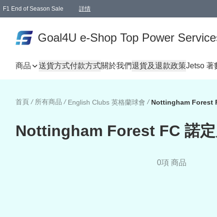
F1 End of Season Sale
詳情
🎉 生日優惠 🎂✨
單一訂單滿HKD1000.00免運費送本港順豐自取點或郵政局
Goal4U e-Shop Top Power Service
商品
送貨方式
付款方式
關於我們
退貨及退款政策
Jetso 
首頁
/
所有商品
/
/
English Clubs 英格蘭球會
Nottingham Forest FC 
0項 商品