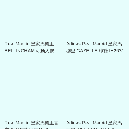
Real Madrid 皇家馬德里
Adidas Real Madrid 皇家馬
BELLINGHAM 可動人偶
德里 GAZELLE 球鞋 IH2631
(20cm高)
Real Madrid 皇家馬德里官
Adidas Real Madrid 皇家馬