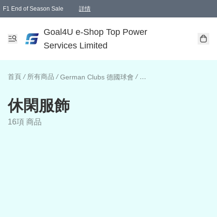
F1 End of Season Sale
詳情
🎉 生日優惠 🎂✨
單一訂單滿HKD1000.00免運費送本港順豐自取點或郵政局
Goal4U e-Shop Top Power
Services Limited
首頁
/
所有商品
/
/
German Clubs 德國球會
休閑服飾
16項 商品