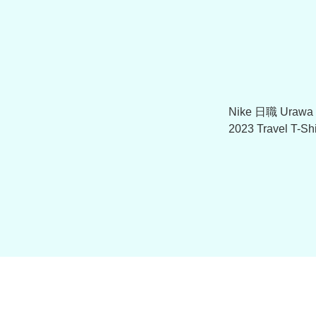
Nike 日職 Uraw
2023 Travel T-Shi