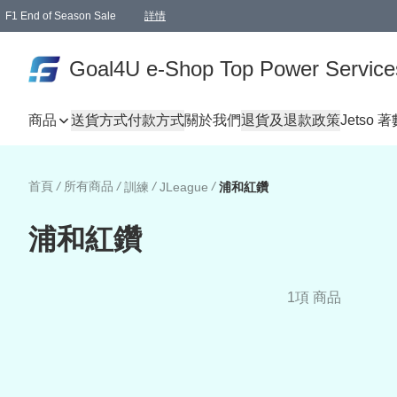
F1 End of Season Sale
詳情
🎉 生日優惠 🎂✨
單一訂單滿HKD1000.00免運費送本港順豐自取點或郵政局
Goal4U e-Shop Top Power Service
商品
送貨方式
付款方式
關於我們
退貨及退款政策
Jetso 
首頁
/
所有商品
/
/
/
訓練
JLeague
浦和紅鑽
浦和紅鑽
1項 商品