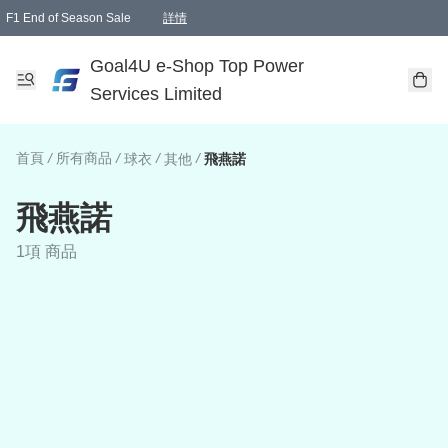
F1 End of Season Sale
詳情
🎉 生日優惠 🎂✨
單一訂單滿HKD1000.00免運費送本港順豐自取點或郵政局
Goal4U e-Shop Top Power
Services Limited
首頁
/
所有商品
/
/
/
球衣
其他
飛燕諾
飛燕諾
1項 商品