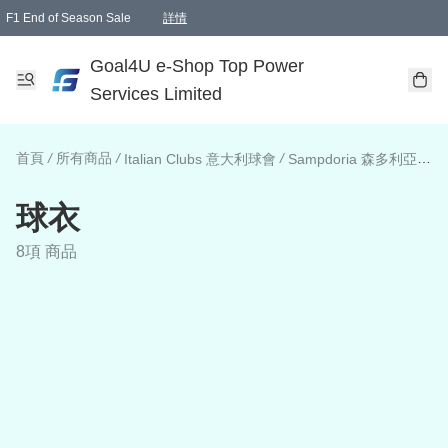
F1 End of Season Sale
詳情
🎉 生日優惠 🎂✨
單一訂單滿HKD1000.00免運費送本港順豐自取點或郵政局
Goal4U e-Shop Top Power
Services Limited
首頁
/
所有商品
/
/
/
Italian Clubs 意大利球會
Sampdoria 森多利亞
球
球衣
8項 商品