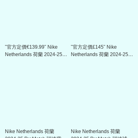
"官方定價€139.99" Nike
"官方定價£145" Nike
Netherlands 荷蘭 2024-25
Netherlands 荷蘭 2024-25
Tech Fleece Windrunner
Halo Jacket
Full-Zip Hoodie
Nike Netherlands 荷蘭
Nike Netherlands 荷蘭