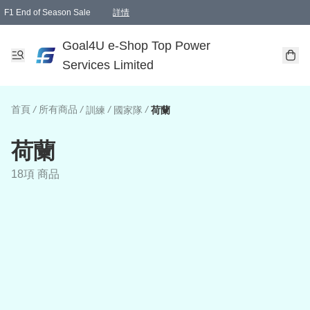
F1 End of Season Sale
詳情
🎉 生日優惠 🎂✨
單一訂單滿HKD1000.00免運費送本港順豐自取點或郵政局
Goal4U e-Shop Top Power
Services Limited
首頁
/
所有商品
/
/
/
訓練
國家隊
荷蘭
荷蘭
18項 商品