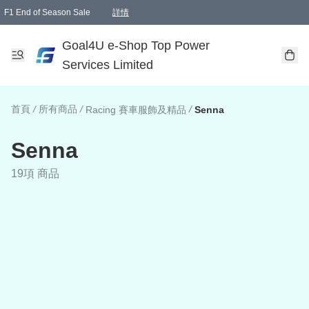
F1 End of Season Sale
詳情
🎉 生日優惠 🎂✨
單一訂單滿HKD1000.00免運費送本港順豐自取點或郵政局
Goal4U e-Shop Top Power
Services Limited
首頁
/
所有商品
/
/
Racing 賽車服飾及精品
Senna
Senna
19項 商品