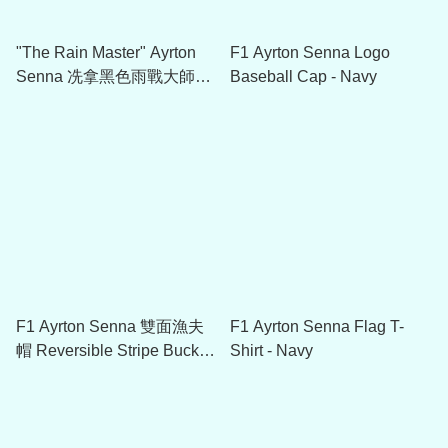
"The Rain Master" Ayrton
F1 Ayrton Senna Logo
Senna 冼拿黑色雨戰大師
Baseball Cap - Navy
Cap帽
F1 Ayrton Senna 雙面漁夫
F1 Ayrton Senna Flag T-
帽 Reversible Stripe Bucket
Shirt - Navy
Hat