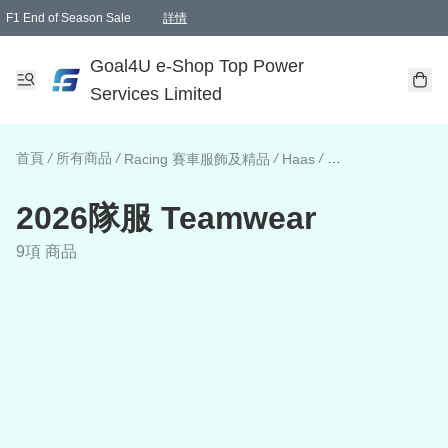
F1 End of Season Sale
詳情
🎉 生日優惠 🎂✨
單一訂單滿HKD1000.00免運費送本港順豐自取點或郵政局
Goal4U e-Shop Top Power
Services Limited
首頁
/
所有商品
/
/
/
Racing 賽車服飾及精品
Haas
2026隊服 Teamwe
2026隊服 Teamwear
9項 商品