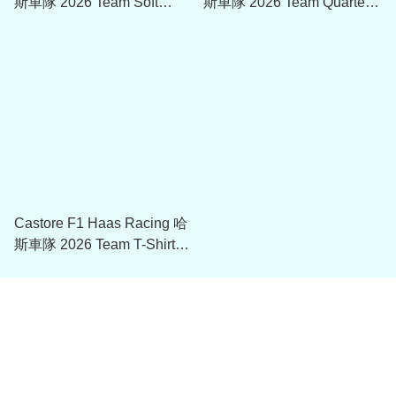
斯車隊 2026 Team Soft
斯車隊 2026 Team Quarter
Shell Jacket TU15170
Zip Midlayer TU15165
Castore F1 Haas Racing 哈
斯車隊 2026 Team T-Shirt
TM15163