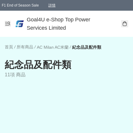
F1 End of Season Sale
詳情
🎉 生日優惠 🎂✨
單一訂單滿HKD1000.00免運費送本港順豐自取點或郵政局
Goal4U e-Shop Top Power
Services Limited
首頁
/
所有商品
/
/
AC Milan AC米蘭
紀念品及配件類
紀念品及配件類
11項 商品