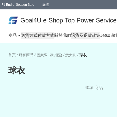
F1 End of Season Sale
詳情
🎉 生日優惠 🎂✨
單一訂單滿HKD1000.00免運費送本港順豐自取點或郵政局
Goal4U e-Shop Top Power Service
商品
送貨方式
付款方式
關於我們
退貨及退款政策
Jetso 
首頁
/
所有商品
/
/
/
國家隊 (歐洲區)
意大利
球衣
球衣
40項 商品