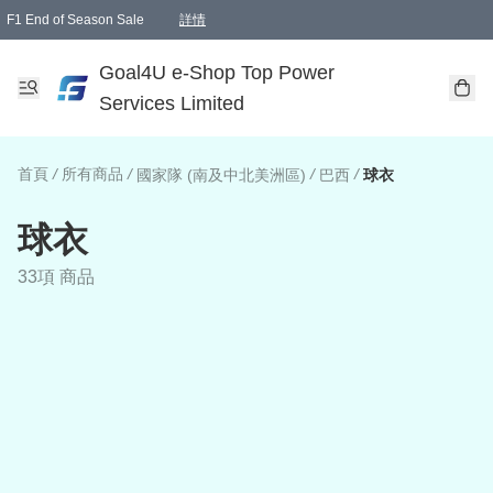
F1 End of Season Sale
詳情
🎉 生日優惠 🎂✨
單一訂單滿HKD1000.00免運費送本港順豐自取點或郵政局
Goal4U e-Shop Top Power
Services Limited
首頁
/
所有商品
/
/
/
國家隊 (南及中北美洲區)
巴西
球衣
球衣
33項 商品