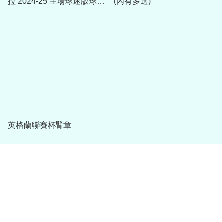
拉 2024-25 主場球迷版球衣
(內有多選)
(附字章選項)
英格蘭聯賽杯臂章