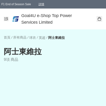
F1 End of Season Sale
詳情
🎉 生日優惠 🎂✨
單一訂單滿HKD1000.00免運費送本港順豐自取點或郵政局
Goal4U e-Shop Top Power
Services Limited
首頁
/
所有商品
/
/
/
球衣
英超
阿士東維拉
阿士東維拉
9項 商品