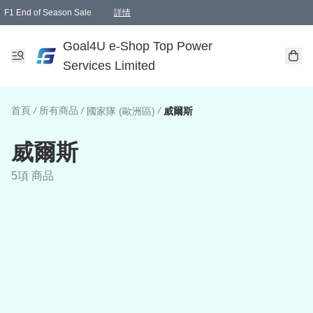
F1 End of Season Sale
詳情
🎉 生日優惠 🎂✨
單一訂單滿HKD1000.00免運費送本港順豐自取點或郵政局
Goal4U e-Shop Top Power
Services Limited
首頁
/
所有商品
/
/
國家隊 (歐洲區)
威爾斯
威爾斯
5項 商品