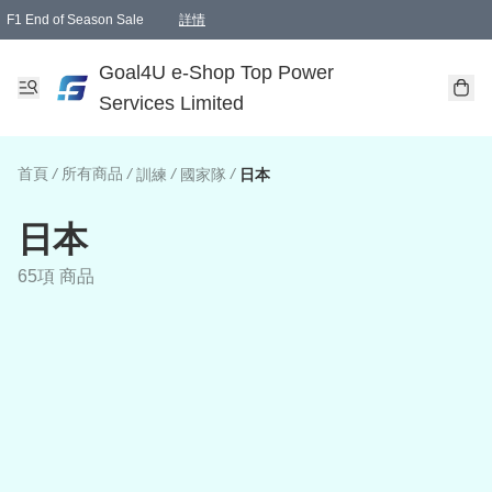
F1 End of Season Sale
詳情
🎉 生日優惠 🎂✨
單一訂單滿HKD1000.00免運費送本港順豐自取點或郵政局
Goal4U e-Shop Top Power
Services Limited
首頁
/
所有商品
/
/
/
訓練
國家隊
日本
日本
65項 商品