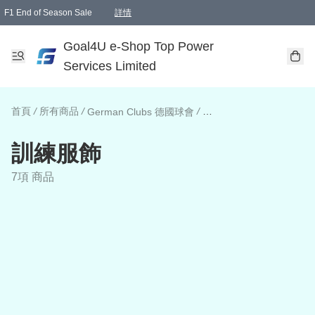
F1 End of Season Sale
詳情
🎉 生日優惠 🎂✨
單一訂單滿HKD1000.00免運費送本港順豐自取點或郵政局
Goal4U e-Shop Top Power
Services Limited
首頁
/
所有商品
/
/
German Clubs 德國球會
訓練服飾
7項 商品